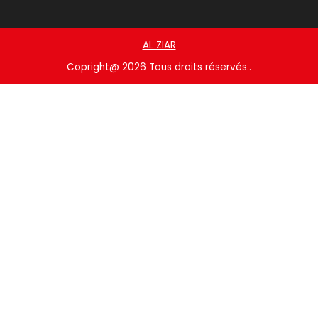
INFORMATIONS
A Propos
Contactez Nous
Partenariat
Produits
Blogs
Admin