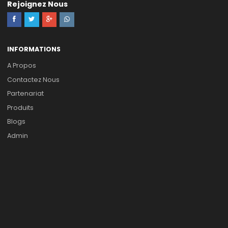
Affichage de 1 à 6 sur 6 Produits
Cité 1200 coopérative ennasr immeuble C première étage n°0
Ezzouar Alger.Algerie
CONTACTS@ALZIARPIECES.COM
RESPONSABLE MARKETING: 0 560713875 PRESIDENT DIRECTEUR
GENERAL: 0 551511662 VENTE EN DETAILS :0560023743 /0560023
SAMEDI- MERCREDI: 8.00am à 4.30pm JEUDI : 08.00am à 12.30
Rejoignez Nous